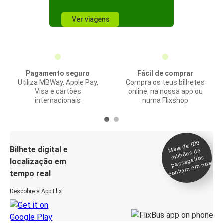
Ver viagens
Pagamento seguro
Fácil de comprar
Utiliza MBWay, Apple Pay,
Compra os teus bilhetes
Visa e cartões
online, na nossa app ou
internacionais
numa Flixshop
Mais de 500
confia
m e
Bilhete digital e
milhões de
passageiros
localização em
m nós
tempo real
Descobre a App Flix