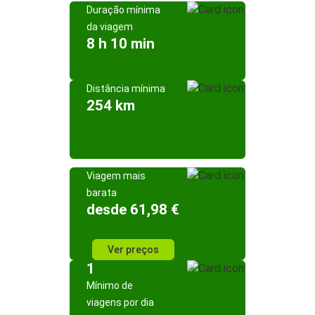
Duração mínima
da viagem
8 h 10 min
Distância mínima
254 km
Viagem mais
barata
desde 61,98 €
Ver preços
1
Mínimo de
viagens por dia