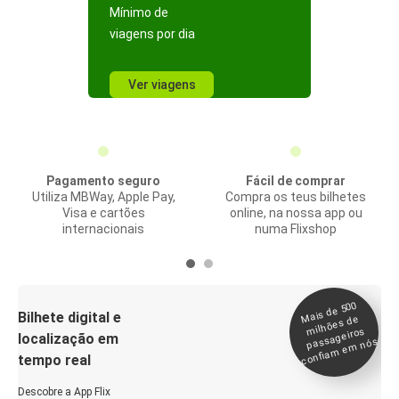
Mínimo de
viagens por dia
Ver viagens
Pagamento seguro
Fácil de comprar
Utiliza MBWay, Apple Pay,
Compra os teus bilhetes
Visa e cartões
online, na nossa app ou
internacionais
numa Flixshop
Mais de 500
confia
m e
Bilhete digital e
milhões de
passageiros
localização em
m nós
tempo real
Descobre a App Flix