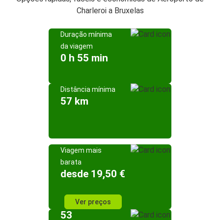
Charleroi a Bruxelas
Duração mínima
da viagem
0 h 55 min
Distância mínima
57 km
Viagem mais
barata
desde 19,50 €
Ver preços
53