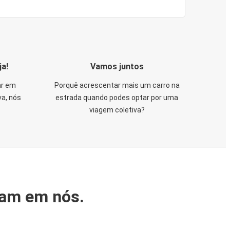
ja!
Vamos juntos
ar em
Porquê acrescentar mais um carro na
va, nós
estrada quando podes optar por uma
viagem coletiva?
iam em nós.