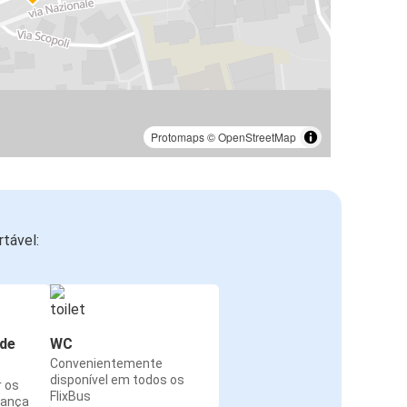
Protomaps
©
OpenStreetMap
tável:
de
WC
Convenientemente
disponível em todos os
r os
FlixBus
rança