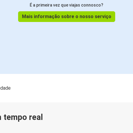
Sarajevo
É a primeira vez que viajas connosco?
Mais informação sobre o nosso serviço
Sarajevo
Trieste
Bruxelas
Trieste
lidade
m tempo real