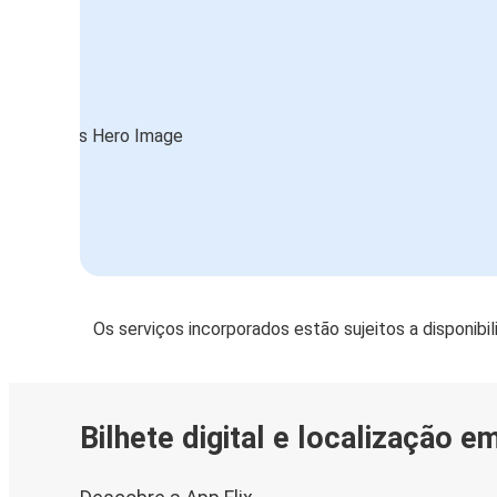
Opatija
Trieste
Crikvenica
Amsterdã
Trieste
Trieste
Crikvenica
Os serviços incorporados estão sujeitos a disponibi
Bilhete digital e localização e