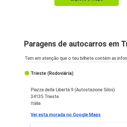
Trieste
Trieste
Roma
Salzburgo
Paragens de autocarros em T
Trieste
Tem em atenção que o teu bilhete contém as infor
Florença
Trieste
Trieste (Rodoviária)
Trieste
Rovinj
Piazza della Libertà 9 (Autostazione Silos)
34135 Trieste
Trieste
Itália
Salzburgo
Ver esta morada no Google Maps
Bratislava