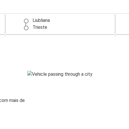
Liubliana
Trieste
Trieste
Rijeka
Veneza
Trieste
Milão
Trieste
 com mais de
Trieste
Budapeste
Trieste