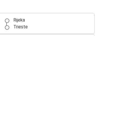
Rijeka
Trieste
Trieste
Veneza
Trieste
Viena
Trieste
Milão
Trieste
Zagreb
Roma