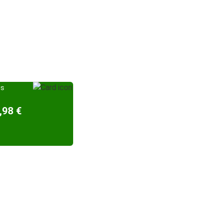
is
,98 €