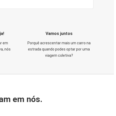
ja!
Vamos juntos
ar em
Porquê acrescentar mais um carro na
va, nós
estrada quando podes optar por uma
viagem coletiva?
iam em nós.