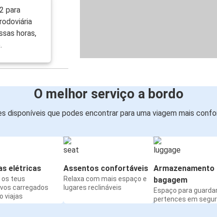
Trieste
2 para
odoviária
Pádua
ssas horas,
Trieste
.
Aeroporto de Bergamo Orio al Serio
Trieste
O melhor serviço a bordo
Trieste
s disponíveis que podes encontrar para uma viagem mais confor
Génova
Split
Trieste
s elétricas
Assentos confortáveis
Armazenamento 
Trieste
os teus
Relaxa com mais espaço e
bagagem
Split
ivos carregados
lugares reclináveis
Espaço para guarda
 viajas
pertences em segu
Trieste