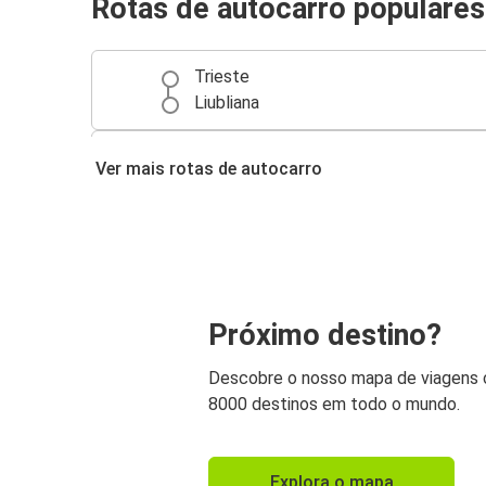
Rotas de autocarro populares
Trieste
Liubliana
Aeroporto de Veneza
Ver mais rotas de autocarro
Trieste
Trieste
Aeroporto de Veneza
Viena
Próximo destino?
Trieste
Descobre o nosso mapa de viagens
Budapeste
8000 destinos em todo o mundo.
Trieste
Zagreb
Explora o mapa