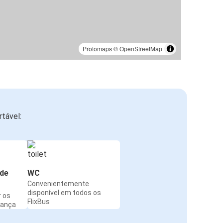
Verona
Trieste
Údine
Protomaps
©
OpenStreetMap
Génova
Trieste
Trieste
tável:
Pádua
Trieste
Maribor
de
WC
Opatija
Convenientemente
Trieste
disponível em todos os
r os
FlixBus
rança
Crikvenica