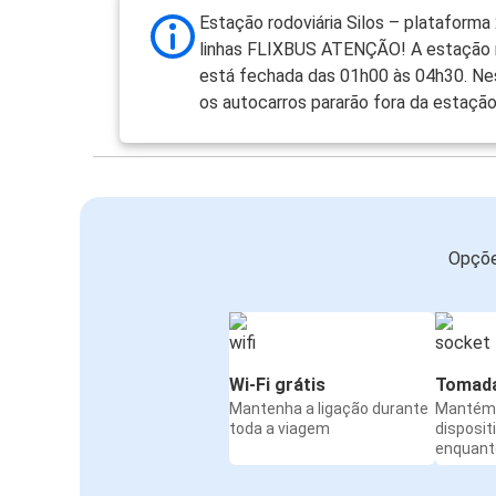
Trieste
Estação rodoviária Silos – plataforma 
linhas FLIXBUS ATENÇÃO! A estação r
Trieste
está fechada das 01h00 às 04h30. Ne
Bratislava
os autocarros pararão fora da estação
Bled
Trieste
Maribor
Opçõe
Trieste
Trieste
Bled
Wi-Fi grátis
Tomada
Trieste
Mantenha a ligação durante
Mantém 
Aeroporto de Bergamo Orio al Serio
toda a viagem
disposit
enquanto
Trieste