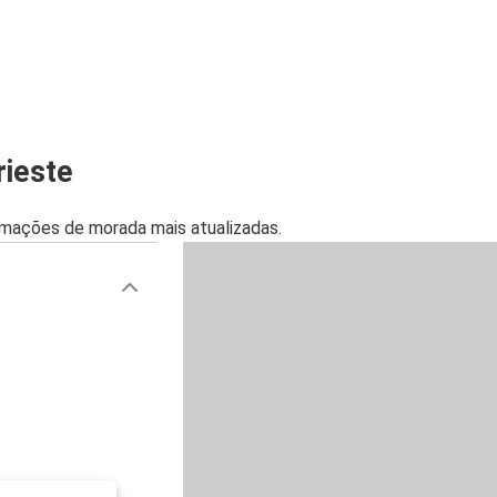
Pula
Pula
Trieste
Trieste
rieste
Koper
mações de morada mais atualizadas.
Poreč
Trieste
Trieste
Poreč
Praga
Trieste
Údine