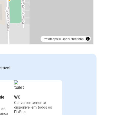
Protomaps
©
OpenStreetMap
tável:
de
WC
Convenientemente
disponível em todos os
r os
FlixBus
rança