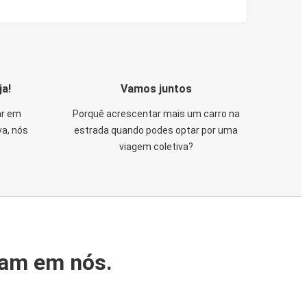
ja!
Vamos juntos
ar em
Porquê acrescentar mais um carro na
va, nós
estrada quando podes optar por uma
viagem coletiva?
iam em nós.