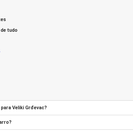
tes
 de tudo
para Veliki Grđevac?
arro?