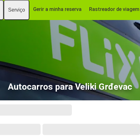
Gerir a minha reserva
Rastreador de viagem
Serviço
Autocarros para Veliki Grđevac