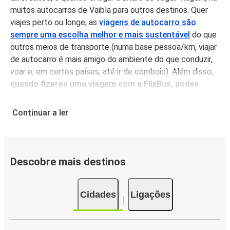
muitos autocarros de Vaibla para outros destinos. Quer
viajes perto ou longe, as
viagens de autocarro são
sempre uma escolha melhor e mais sustentável
do que
outros meios de transporte (numa base pessoa/km, viajar
de autocarro é mais amigo do ambiente do que conduzir,
voar e, em certos países, até ir de comboio). Além disso,
quando fizeres uma viagem com a FlixBus, podes
compensar as tuas emissões de carbono
: clica na
caixa de compensação de CO₂ quando reservares o teu
Continuar a ler
bilhete e ajuda-nos a atingir o nosso objectivo de viagens
com emissão zero! Paga o teu bilhete pessoalmente num
dos nossos pontos de venda (dinheiro ou cartão aceites),
ou reserva no nosso website ou App pagando em
Descobre mais destinos
segurança com cartão, PayPal ou Google Pay. Depois,
podes esperar para desfrutar dos
nossos serviços a
Cidades
Ligações
bordo
, incluindo
Wi-Fi grátis, bastante espaço para as
pernas, lugares confortáveis e tomadas
.
Serviço a bordo