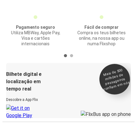
Pagamento seguro
Fácil de comprar
Utiliza MBWay, Apple Pay,
Compra os teus bilhetes
Visa e cartões
online, na nossa app ou
internacionais
numa Flixshop
Mais de 500
confia
m e
Bilhete digital e
milhões de
passageiros
localização em
m nós
tempo real
Descobre a App Flix