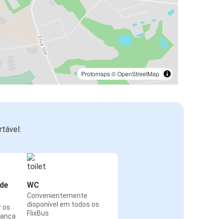
Protomaps
©
OpenStreetMap
tável:
de
WC
Convenientemente
disponível em todos os
r os
FlixBus
rança