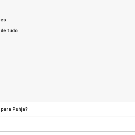
tes
 de tudo
 para Puhja?