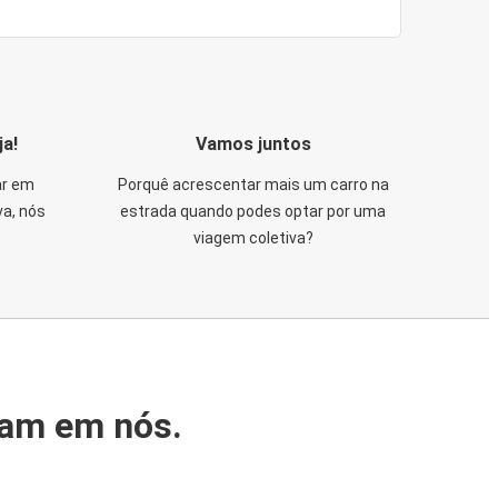
ja!
Vamos juntos
ar em
Porquê acrescentar mais um carro na
va, nós
estrada quando podes optar por uma
viagem coletiva?
iam em nós.