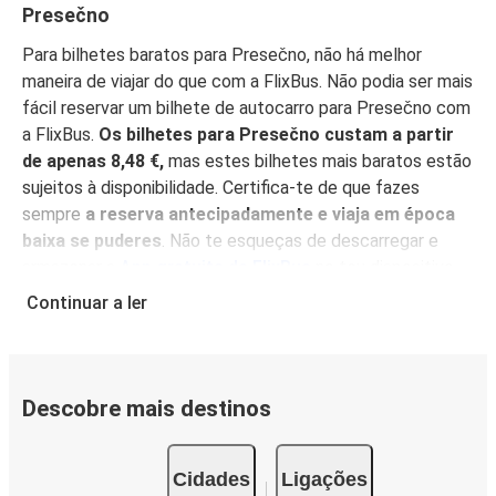
Presečno
Para bilhetes baratos para Presečno, não há melhor
maneira de viajar do que com a FlixBus. Não podia ser mais
fácil reservar um bilhete de autocarro para Presečno com
a FlixBus.
Os bilhetes para Presečno custam a partir
de apenas 8,48 €,
mas estes bilhetes mais baratos estão
sujeitos à disponibilidade. Certifica-te de que fazes
sempre
a reserva antecipadamente e viaja em época
baixa se puderes
. Não te esqueças de descarregar e
armazenar a
App gratuita da FlixBus
no teu dispositivo
móvel e encontra os melhores preços, gere mais
Continuar a ler
facilmente a tua reserva e obtém as informações mais
actualizadas sobre a tua viagem.
Com a App à mão,
também não há necessidade de imprimir o teu bilhete
:
simplesmente mostra-o ao condutor, e depois acomoda-
Descobre mais destinos
te para desfrutar da tua viagem nos nossos confortáveis
lugares.
Cidades
Ligações
Porquê viajar para Presečno com a FlixBus