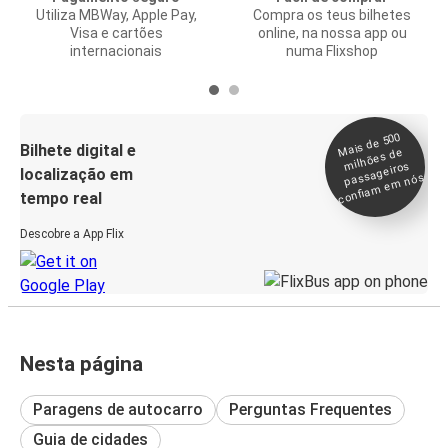
Utiliza MBWay, Apple Pay,
Compra os teus bilhetes
Visa e cartões
online, na nossa app ou
internacionais
numa Flixshop
Mais de 500
confia
m e
Bilhete digital e
milhões de
passageiros
localização em
m nós
tempo real
Descobre a App Flix
Nesta página
Paragens de autocarro
Perguntas Frequentes
Guia de cidades