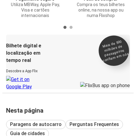
Utiliza MBWay, Apple Pay,
Compra os teus bilhetes
Visa e cartões
online, na nossa app ou
internacionais
numa Flixshop
Mais de 500
confia
m e
Bilhete digital e
milhões de
passageiros
localização em
m nós
tempo real
Descobre a App Flix
Nesta página
Paragens de autocarro
Perguntas Frequentes
Guia de cidades