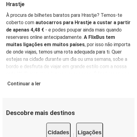
Hrastje
À procura de bilhetes baratos para Hrastje? Temos-te
coberto com
autocarros para Hrastje a custar a partir
de apenas 4,48 €
- e podes poupar ainda mais quando
reservares online antecipadamente.
A FlixBus tem
muitas ligações em muitos países
, por isso não importa
de onde viajas, temos uma rota adequada para ti. Quer
estejas na cidade durante um dia ou uma semana, sobe a
bordo e desfruta de viajar em grande estilo com a nossa
rede Wi-Fi gratuita e lugares espaçosos. É fácil reservar o
teu bilhete, com opções de compra acessíveis para
Continuar a ler
todos.
Reserva online, pessoalmente num ponto de
venda, ou na
App FlixBus
. Podes também usar a
aplicação para gerir a tua reserva até viajares, e ela irá
funcionar como o teu bilhete - basta mostrá-la ao teu
Descobre mais destinos
motorista quando entrares no autocarro. Para os bilhetes
mais baratos, reserva na App antecipadamente - quanto
Cidades
Ligações
mais cedo reservares, mais barato será o teu bilhete!