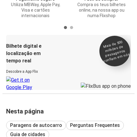
Utiliza MBWay, Apple Pay,
Compra os teus bilhetes
Visa e cartões
online, na nossa app ou
internacionais
numa Flixshop
Mais de 500
confia
m e
Bilhete digital e
milhões de
passageiros
localização em
m nós
tempo real
Descobre a App Flix
Nesta página
Paragens de autocarro
Perguntas Frequentes
Guia de cidades