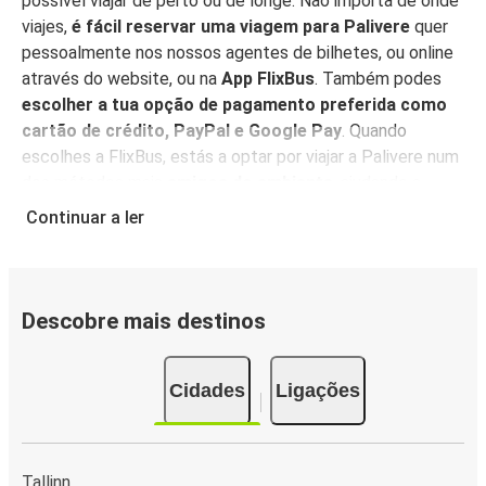
possível viajar de perto ou de longe. Não importa de onde
viajes,
é fácil reservar uma viagem para Palivere
quer
pessoalmente nos nossos agentes de bilhetes, ou online
através do website, ou na
App FlixBus
. Também podes
escolher a tua opção de pagamento preferida como
cartão de crédito, PayPal e Google Pay
. Quando
escolhes a FlixBus, estás a optar por viajar a Palivere num
dos métodos mais
amigos do ambiente
, ajudando a
reduzir as emissões relacionadas com o tráfego, e
podes
Continuar a ler
apoiar a nossa visão de sustentabilidade ainda mais,
compensando as tuas emissões de CO₂
quando
reservares a tua viagem.
Descobre mais destinos
Serviço a bordo
Tudo pronto para reservar a tua viagem para Palivere?
Cidades
Ligações
Não te esqueças de
reservar o teu lugar
com
antecedência para a melhor experiência de viagem!
Dependendo da disponibilidade, podes escolher entre um
lugar clássico, com mesa ou panorama, ou reservar um
Tallinn