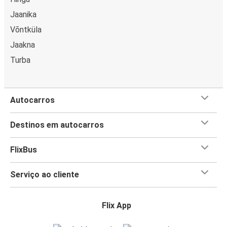
Jaanika
Võntküla
Jaakna
Turba
Autocarros
Destinos em autocarros
FlixBus
Serviço ao cliente
Flix App