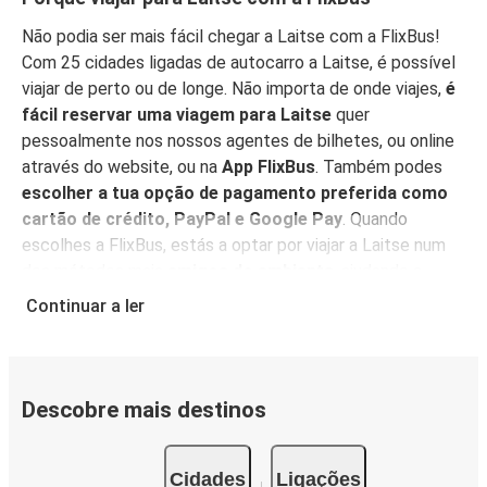
Não podia ser mais fácil chegar a Laitse com a FlixBus!
Com 25 cidades ligadas de autocarro a Laitse, é possível
viajar de perto ou de longe. Não importa de onde viajes,
é
fácil reservar uma viagem para Laitse
quer
pessoalmente nos nossos agentes de bilhetes, ou online
através do website, ou na
App FlixBus
. Também podes
escolher a tua opção de pagamento preferida como
cartão de crédito, PayPal e Google Pay
. Quando
escolhes a FlixBus, estás a optar por viajar a Laitse num
dos métodos mais
amigos do ambiente
, ajudando a
reduzir as emissões relacionadas com o tráfego, e
podes
Continuar a ler
apoiar a nossa visão de sustentabilidade ainda mais,
compensando as tuas emissões de CO₂
quando
reservares a tua viagem.
Descobre mais destinos
Serviço a bordo
Tudo pronto para reservar a tua viagem para Laitse? Não
Cidades
Ligações
te esqueças de
reservar o teu lugar
com antecedência