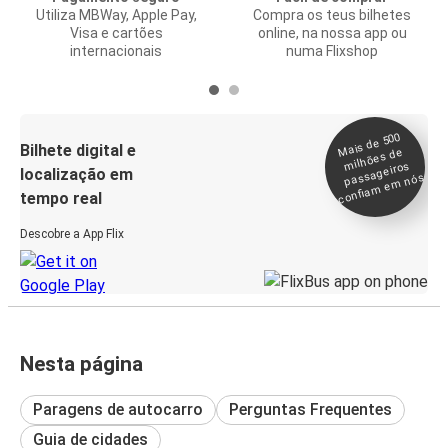
Utiliza MBWay, Apple Pay,
Compra os teus bilhetes
Visa e cartões
online, na nossa app ou
internacionais
numa Flixshop
Mais de 500
confia
m e
Bilhete digital e
milhões de
passageiros
localização em
m nós
tempo real
Descobre a App Flix
Nesta página
Paragens de autocarro
Perguntas Frequentes
Guia de cidades