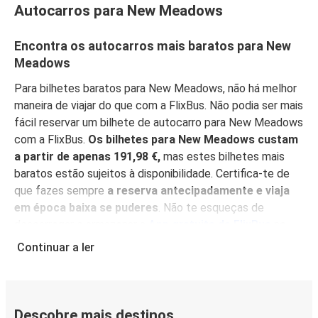
Autocarros para New Meadows
Encontra os autocarros mais baratos para New
Meadows
Para bilhetes baratos para New Meadows, não há melhor
maneira de viajar do que com a FlixBus. Não podia ser mais
fácil reservar um bilhete de autocarro para New Meadows
com a FlixBus.
Os bilhetes para New Meadows custam
a partir de apenas 191,98 €,
mas estes bilhetes mais
baratos estão sujeitos à disponibilidade. Certifica-te de
que fazes sempre
a reserva antecipadamente e viaja
em época baixa se puderes
. Não te esqueças de
descarregar e armazenar a
App gratuita da FlixBus
no
teu dispositivo móvel e encontra os melhores preços,
Continuar a ler
gere mais facilmente a tua reserva e obtém as
informações mais actualizadas sobre a tua viagem.
Com a
App à mão, também não há necessidade de imprimir o
teu bilhete
: simplesmente mostra-o ao condutor, e
Descobre mais destinos