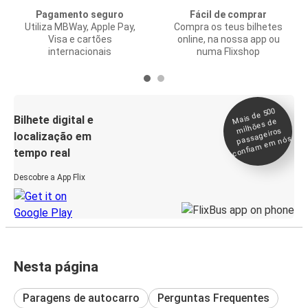
Pagamento seguro
Fácil de comprar
Utiliza MBWay, Apple Pay,
Compra os teus bilhetes
Visa e cartões
online, na nossa app ou
internacionais
numa Flixshop
Mais de 500
confia
m e
Bilhete digital e
milhões de
passageiros
localização em
m nós
tempo real
Descobre a App Flix
Nesta página
Paragens de autocarro
Perguntas Frequentes