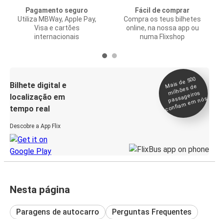
Pagamento seguro
Fácil de comprar
Utiliza MBWay, Apple Pay,
Compra os teus bilhetes
Visa e cartões
online, na nossa app ou
internacionais
numa Flixshop
Mais de 500
confia
m e
Bilhete digital e
milhões de
passageiros
localização em
m nós
tempo real
Descobre a App Flix
Nesta página
Paragens de autocarro
Perguntas Frequentes