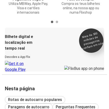
Utiliza MBWay, Apple Pay,
Compra os teus bilhetes
Visa e cartões
online, na nossa app ou
internacionais
numa Flixshop
Mais de 500
confia
m e
Bilhete digital e
milhões de
passageiros
localização em
m nós
tempo real
Descobre a App Flix
Nesta página
Rotas de autocarro populares
Paragens de autocarro
Perguntas Frequentes