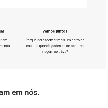
ja!
Vamos juntos
ar em
Porquê acrescentar mais um carro na
va, nós
estrada quando podes optar por uma
viagem coletiva?
iam em nós.