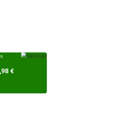
is
,98 €