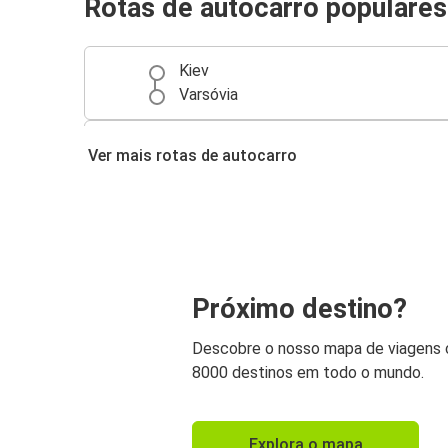
Rotas de autocarro populares
Kiev
Varsóvia
Aeroporto de Chisinau
Ver mais rotas de autocarro
Kiev
Kiev
Cracóvia
Aeroporto de Modlin
Próximo destino?
Kiev
Descobre o nosso mapa de viagens
Kiev
8000 destinos em todo o mundo.
Aeroporto de Modlin
Kiev
Explora o mapa