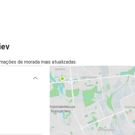
Kiev
Kiev
Hannover
iev
mações de morada mais atualizadas.