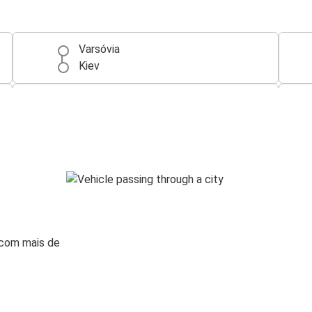
Varsóvia
Kiev
Aeroporto de Varsóvia (WAW)
Kiev
Cracóvia
Kiev
Aeroporto de Cracóvia
Kiev
 com mais de
Katowice
Kiev
Hannover