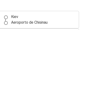
Kiev
Aeroporto de Chisinau
Kiev
Aeroporto de Varsóvia (WAW)
Kiev
Viena
Viena
Kiev
Kiev
Katowice
Kiev