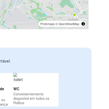
Protomaps
©
OpenStreetMap
tável:
de
WC
Convenientemente
disponível em todos os
r os
FlixBus
rança