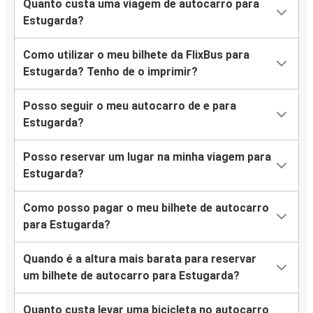
Quanto custa uma viagem de autocarro para
Estugarda
Estugarda?
Roma
Como utilizar o meu bilhete da FlixBus para
Leipzig
Estugarda? Tenho de o imprimir?
Estugarda
Posso seguir o meu autocarro de e para
Heilbronn
Estugarda?
Estugarda
Posso reservar um lugar na minha viagem para
Estugarda
Estugarda?
Würzburg
Como posso pagar o meu bilhete de autocarro
Würzburg
para Estugarda?
Estugarda
Quando é a altura mais barata para reservar
Roma
um bilhete de autocarro para Estugarda?
Estugarda
Quanto custa levar uma bicicleta no autocarro