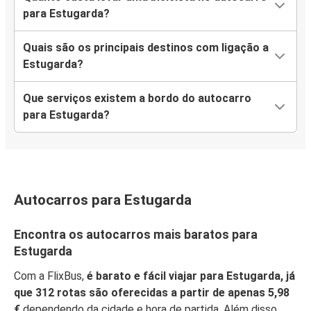
Estugarda
para Estugarda?
Heilbronn
Quais são os principais destinos com ligação a
Essen
Estugarda?
Estugarda
Que serviços existem a bordo do autocarro
Lyon
para Estugarda?
Estugarda
Estugarda
Luxemburgo
Autocarros para Estugarda
Estugarda
Essen
Encontra os autocarros mais baratos para
Estugarda
Estugarda
Com a FlixBus,
é barato e fácil viajar para Estugarda, já
Lyon
que 312 rotas são oferecidas a partir de apenas 5,98
€
dependendo da cidade e hora de partida. Além disso,