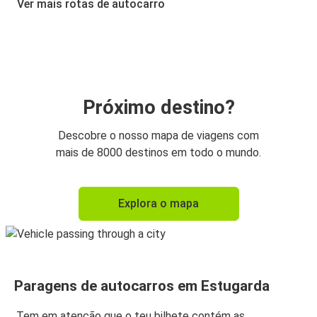
Ver mais rotas de autocarro
Estugarda
Munique
Munique
Estugarda
Próximo destino?
Heidelberg
Descobre o nosso mapa de viagens com
Estugarda
mais de 8000 destinos em todo o mundo.
Estugarda
Explora o mapa
Heidelberg
Estugarda
Paris
Paragens de autocarros em Estugarda
Paris
Estugarda
Tem em atenção que o teu bilhete contém as