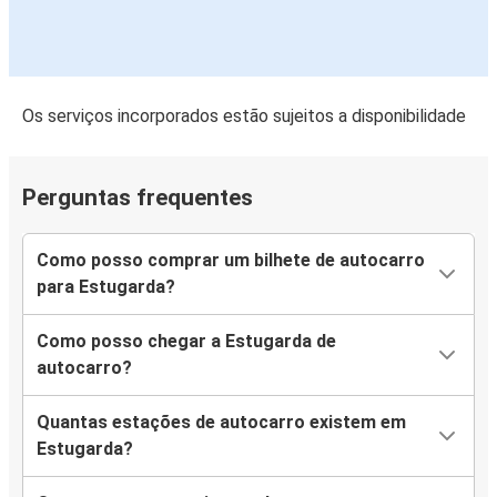
Ulm
Estugarda
Estugarda
Os serviços incorporados estão sujeitos a disponibilidade
Ulm
Estugarda
Perguntas frequentes
Bruxelas
Como posso comprar um bilhete de autocarro
Bruxelas
para Estugarda?
Estugarda
Como posso chegar a Estugarda de
Estugarda
autocarro?
Augsburgo
Quantas estações de autocarro existem em
Augsburgo
Estugarda?
Estugarda