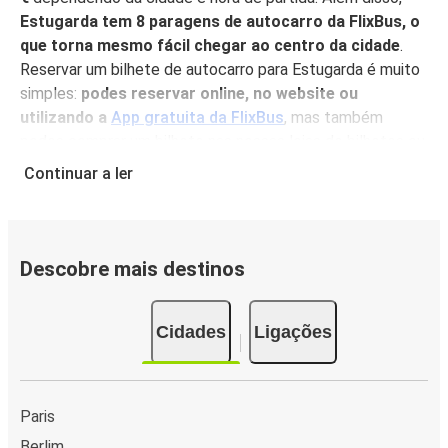
Luxemburgo
Estugarda tem 8 paragens de autocarro da FlixBus, o
Estugarda
que torna mesmo fácil chegar ao centro da cidade
.
Reservar um bilhete de autocarro para Estugarda é muito
Estugarda
simples:
podes reservar online, no website ou
Cracóvia
utilizando a
App gratuita da FlixBus
, mas também
podes comprar um bilhete nas nossas lojas de bilhetes ou
Estugarda
a bordo, onde também tens a possibilidade de pagar em
Continuar a ler
Baden-Baden
dinheiro. A reserva antecipada na nossa App garante os
preços mais baixos, e
não é necessário imprimir o teu
Estugarda
bilhete
, pois podes simplesmente mostrá-lo do teu
Utrecht
telemóvel antes de subir a bordo, sentar-te, relaxar e
Descobre mais destinos
desfrutar de uma confortável viagem para Estugarda!
Estugarda
Porquê viajar para Estugarda com a FlixBus
Füssen
Cidades
Ligações
Podes chegar a Estugarda a partir de 312 cidades
Cracóvia
diferentes
, e quando chegar a altura de seguir viagem, há
Estugarda
muitos autocarros de Estugarda para outros destinos.
Paris
Quer viajes perto ou longe, as
viagens de autocarro são
Berlim