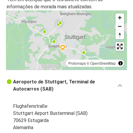
informações de morada mais atualizadas.
Estugarda
Colónia
Estugarda
Karlsruhe
Estugarda
Estrasburgo
Protomaps
©
OpenStreetMap
Estugarda
Aeroporto de Stuttgart, Terminal de
Aeroporto de Frankfurt (FRA)
Autocarros (SAB)
Estugarda
Flughafenstraße
Zurique
Stuttgart Airport Busterminal (SAB)
70629 Estugarda
Karlsruhe
Alemanha
Estugarda