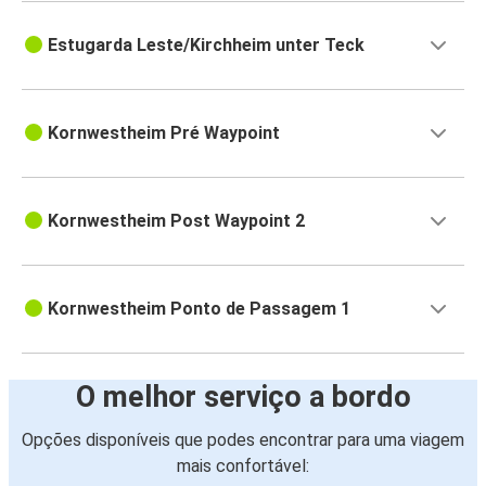
Estugarda
Estugarda Leste/Kirchheim unter Teck
Milão
Estugarda
Kornwestheim Pré Waypoint
Darmstadt
Estugarda
Mannheim
Kornwestheim Post Waypoint 2
Milão
Estugarda
Kornwestheim Ponto de Passagem 1
Nuremberga
Estugarda
O melhor serviço a bordo
Praga
Opções disponíveis que podes encontrar para uma viagem
Estugarda
mais confortável: