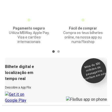
Pagamento seguro
Fácil de comprar
Utiliza MBWay, Apple Pay,
Compra os teus bilhetes
Visa e cartões
online, na nossa app ou
internacionais
numa Flixshop
Mais de 500
confia
m e
Bilhete digital e
milhões de
passageiros
localização em
m nós
tempo real
Descobre a App Flix