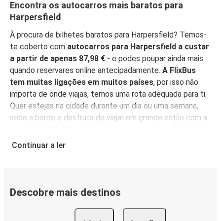
Encontra os autocarros mais baratos para
Harpersfield
À procura de bilhetes baratos para Harpersfield? Temos-
te coberto com
autocarros para Harpersfield a custar
a partir de apenas 87,98 €
- e podes poupar ainda mais
quando reservares online antecipadamente.
A FlixBus
tem muitas ligações em muitos países
, por isso não
importa de onde viajas, temos uma rota adequada para ti.
Quer estejas na cidade durante um dia ou uma semana,
sobe a bordo e desfruta de viajar em grande estilo com a
nossa rede Wi-Fi gratuita e lugares espaçosos. É fácil
reservar o teu bilhete, com opções de compra acessíveis
Continuar a ler
para todos.
Reserva online, pessoalmente num ponto
de venda, ou na
App FlixBus
. Podes também usar a
aplicação para gerir a tua reserva até viajares, e ela irá
funcionar como o teu bilhete - basta mostrá-la ao teu
Descobre mais destinos
motorista quando entrares no autocarro. Para os bilhetes
mais baratos, reserva na App antecipadamente - quanto