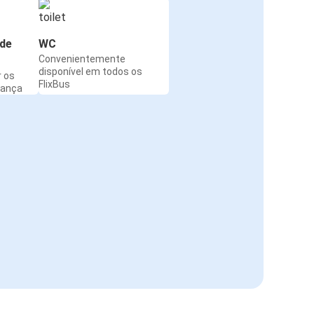
de
WC
Convenientemente
disponível em todos os
r os
FlixBus
rança