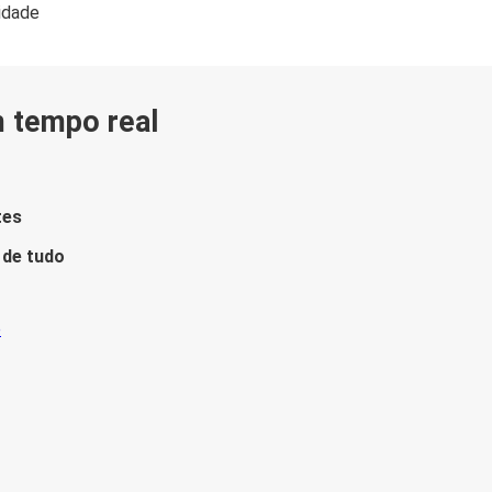
lidade
m tempo real
tes
 de tudo