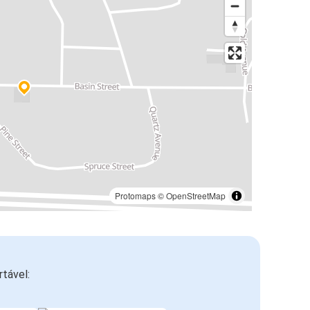
Protomaps
©
OpenStreetMap
tável: