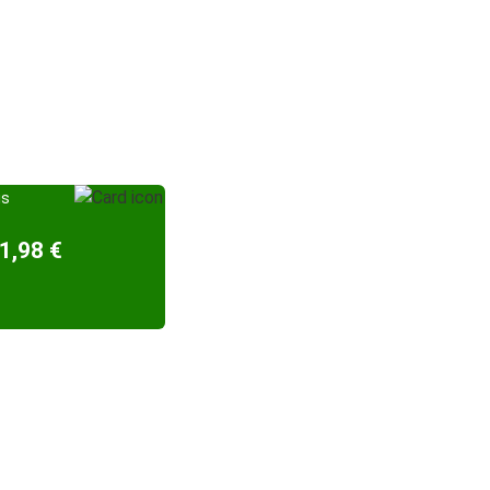
is
1,98 €