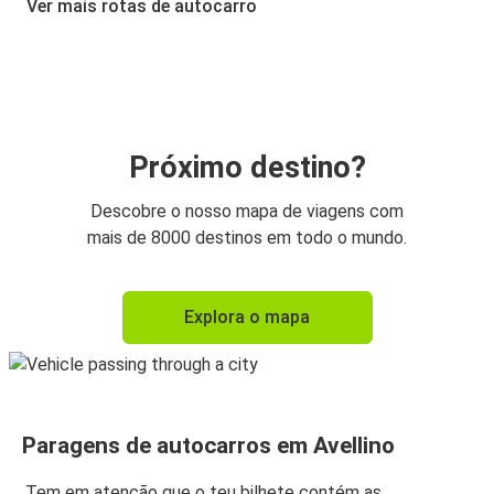
Ver mais rotas de autocarro
Pescara
Avellino
Avellino
Pescara
Próximo destino?
Avellino
Descobre o nosso mapa de viagens com
Aeroporto de Nápoles
mais de 8000 destinos em todo o mundo.
Aeroporto de Nápoles
Explora o mapa
Avellino
Avellino
Bari
Paragens de autocarros em Avellino
Bari
Avellino
Tem em atenção que o teu bilhete contém as