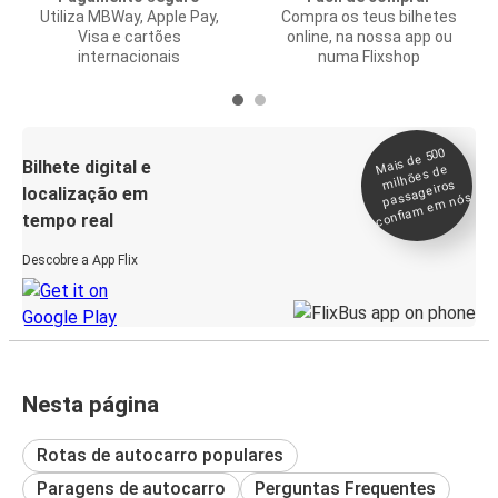
Utiliza MBWay, Apple Pay,
Compra os teus bilhetes
Visa e cartões
online, na nossa app ou
internacionais
numa Flixshop
Mais de 500
confia
m e
Bilhete digital e
milhões de
passageiros
localização em
m nós
tempo real
Descobre a App Flix
Nesta página
Rotas de autocarro populares
Paragens de autocarro
Perguntas Frequentes