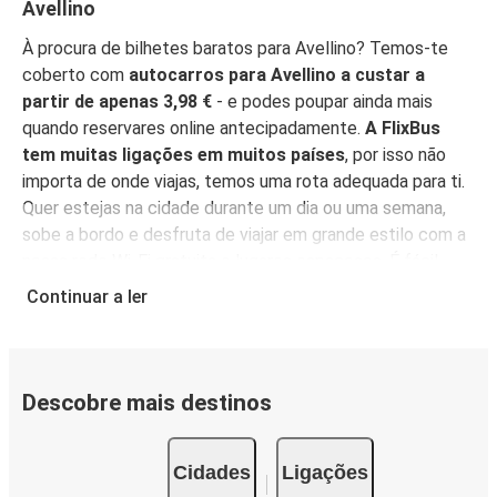
Avellino
À procura de bilhetes baratos para Avellino? Temos-te
coberto com
autocarros para Avellino a custar a
partir de apenas 3,98 €
- e podes poupar ainda mais
quando reservares online antecipadamente.
A FlixBus
tem muitas ligações em muitos países
, por isso não
importa de onde viajas, temos uma rota adequada para ti.
Quer estejas na cidade durante um dia ou uma semana,
sobe a bordo e desfruta de viajar em grande estilo com a
nossa rede Wi-Fi gratuita e lugares espaçosos. É fácil
reservar o teu bilhete, com opções de compra acessíveis
Continuar a ler
para todos.
Reserva online, pessoalmente num ponto
de venda, ou na
App FlixBus
. Podes também usar a
aplicação para gerir a tua reserva até viajares, e ela irá
funcionar como o teu bilhete - basta mostrá-la ao teu
Descobre mais destinos
motorista quando entrares no autocarro. Para os bilhetes
mais baratos, reserva na App antecipadamente - quanto
Cidades
Ligações
mais cedo reservares, mais barato será o teu bilhete!