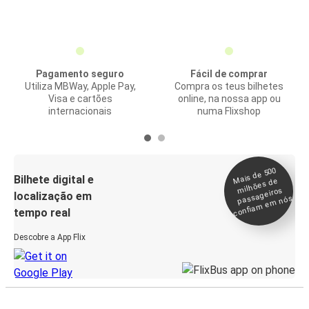
Pagamento seguro
Fácil de comprar
Utiliza MBWay, Apple Pay,
Compra os teus bilhetes
Visa e cartões
online, na nossa app ou
internacionais
numa Flixshop
Mais de 500
confia
m e
Bilhete digital e
milhões de
passageiros
localização em
m nós
tempo real
Descobre a App Flix