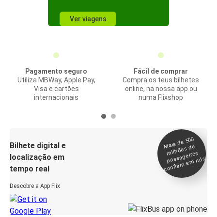
Ver viagens
Pagamento seguro
Fácil de comprar
Utiliza MBWay, Apple Pay,
Compra os teus bilhetes
Visa e cartões
online, na nossa app ou
internacionais
numa Flixshop
Mais de 500
confia
m e
Bilhete digital e
milhões de
passageiros
localização em
m nós
tempo real
Descobre a App Flix