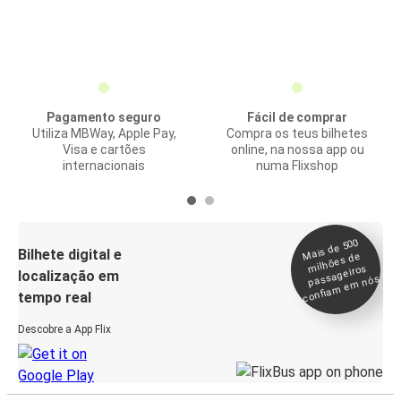
Pagamento seguro
Fácil de comprar
Utiliza MBWay, Apple Pay,
Compra os teus bilhetes
Visa e cartões
online, na nossa app ou
internacionais
numa Flixshop
Mais de 500
confia
m e
Bilhete digital e
milhões de
passageiros
localização em
m nós
tempo real
Descobre a App Flix