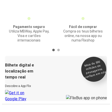
Pagamento seguro
Fácil de comprar
Utiliza MBWay, Apple Pay,
Compra os teus bilhetes
Visa e cartões
online, na nossa app ou
internacionais
numa Flixshop
Mais de 500
confia
m e
Bilhete digital e
milhões de
passageiros
localização em
m nós
tempo real
Descobre a App Flix