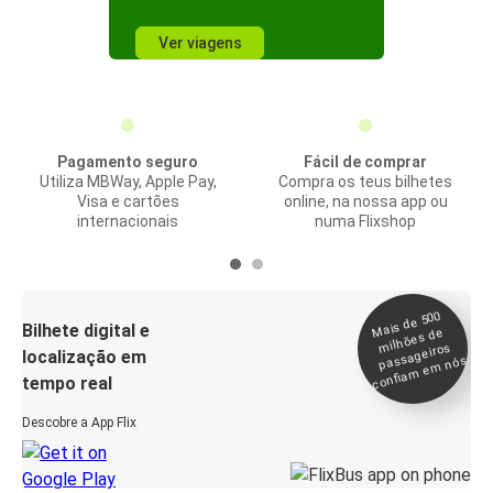
Ver viagens
Pagamento seguro
Fácil de comprar
Utiliza MBWay, Apple Pay,
Compra os teus bilhetes
Visa e cartões
online, na nossa app ou
internacionais
numa Flixshop
Mais de 500
confia
m e
Bilhete digital e
milhões de
passageiros
localização em
m nós
tempo real
Descobre a App Flix