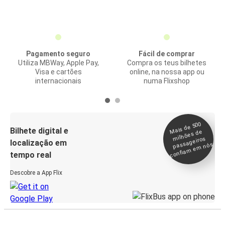
Pagamento seguro
Fácil de comprar
Utiliza MBWay, Apple Pay,
Compra os teus bilhetes
Visa e cartões
online, na nossa app ou
internacionais
numa Flixshop
Mais de 500
confia
m e
Bilhete digital e
milhões de
passageiros
localização em
m nós
tempo real
Descobre a App Flix