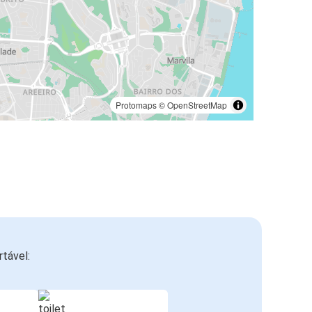
Protomaps
©
OpenStreetMap
tável: