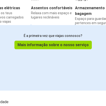
s elétricas
Assentos confortáveis
Armazenamento 
os teus
Relaxa com mais espaço e
bagagem
ivos carregados
lugares reclináveis
Espaço para guarda
 viajas
pertences em segu
É a primeira vez que viajas connosco?
Mais informação sobre o nosso serviço
lidade