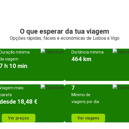
O que esperar da tua viagem
Opções rápidas, fáceis e económicas de Lisboa a Vigo
Duração mínima
Distância mínima
464 km
da viagem
7 h 10 min
7
Viagem mais
barata
Mínimo de
desde 18,48 €
viagens por dia
Ver preços
Ver viagens