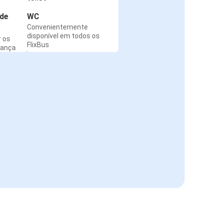
de
WC
Convenientemente
disponível em todos os
r os
FlixBus
rança