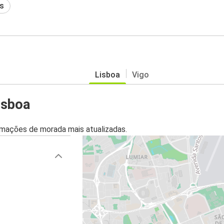
s
Lisboa
Vigo
isboa
mações de morada mais atualizadas.