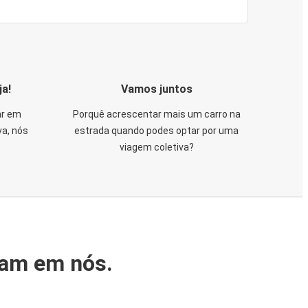
ja!
Vamos juntos
ar em
Porquê acrescentar mais um carro na
va, nós
estrada quando podes optar por uma
viagem coletiva?
iam em nós.