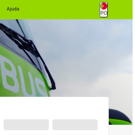
Ajuda
PO
o