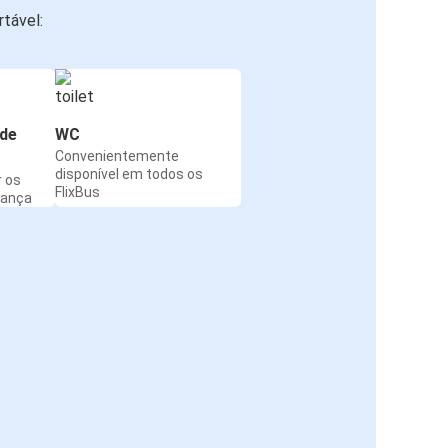
tável:
de
WC
Convenientemente
disponível em todos os
r os
FlixBus
rança