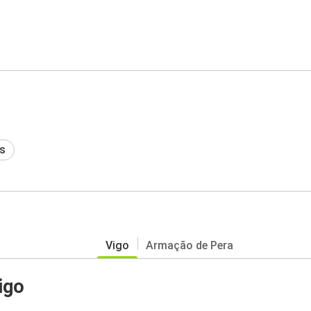
s
Vigo
Armação de Pera
igo