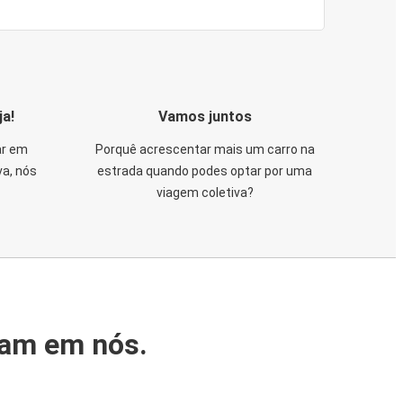
ja!
Vamos juntos
ar em
Porquê acrescentar mais um carro na
va, nós
estrada quando podes optar por uma
viagem coletiva?
iam em nós.