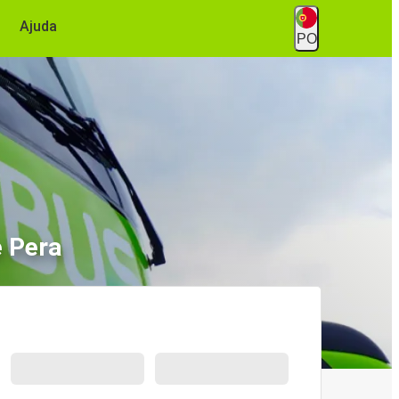
Ajuda
PO
e Pera