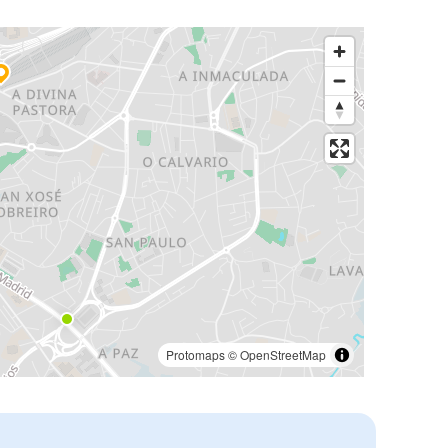
Protomaps
©
OpenStreetMap