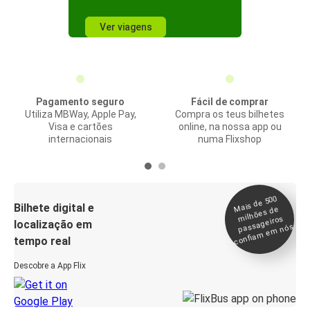
Ver viagens
Pagamento seguro
Fácil de comprar
Utiliza MBWay, Apple Pay,
Compra os teus bilhetes
Visa e cartões
online, na nossa app ou
internacionais
numa Flixshop
Mais de 500
confia
m e
Bilhete digital e
milhões de
passageiros
localização em
m nós
tempo real
Descobre a App Flix