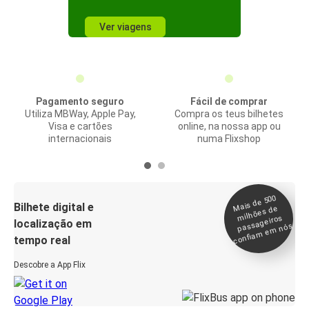
Ver viagens
Pagamento seguro
Fácil de comprar
Utiliza MBWay, Apple Pay,
Compra os teus bilhetes
Visa e cartões
online, na nossa app ou
internacionais
numa Flixshop
Mais de 500
confia
m e
Bilhete digital e
milhões de
passageiros
localização em
m nós
tempo real
Descobre a App Flix