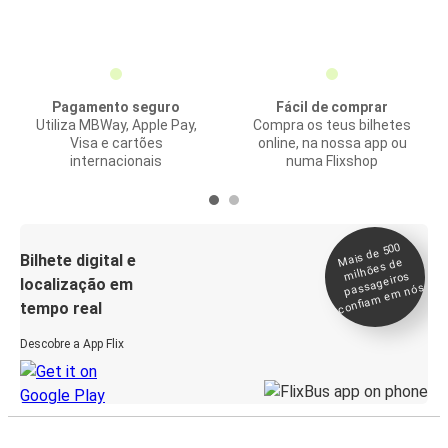
Pagamento seguro
Fácil de comprar
Utiliza MBWay, Apple Pay,
Compra os teus bilhetes
Visa e cartões
online, na nossa app ou
internacionais
numa Flixshop
Mais de 500
confia
m e
Bilhete digital e
milhões de
passageiros
localização em
m nós
tempo real
Descobre a App Flix