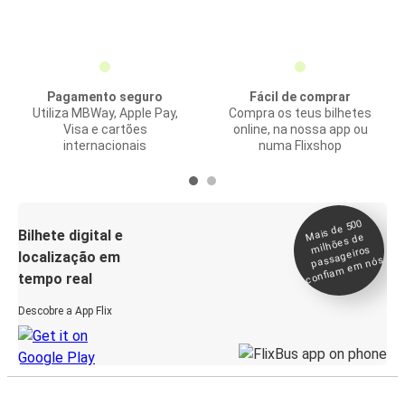
Pagamento seguro
Fácil de comprar
Utiliza MBWay, Apple Pay,
Compra os teus bilhetes
Visa e cartões
online, na nossa app ou
internacionais
numa Flixshop
Mais de 500
confia
m e
Bilhete digital e
milhões de
passageiros
localização em
m nós
tempo real
Descobre a App Flix