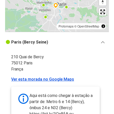
Protomaps
©
OpenStreetMap
Paris (Bercy Seine)
210 Quai de Bercy
75012 Paris
França
Ver esta morada no Google Maps
Aqui está como chegar à estação a
partir de: Metro 6 e 14 (Bercy),
ônibus 24 e N32 (Bercy)
https://bit.ly/3QaBf4j ou