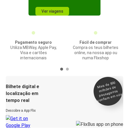
Ver viagens
Pagamento seguro
Fácil de comprar
Utiliza MBWay, Apple Pay,
Compra os teus bilhetes
Visa e cartões
online, na nossa app ou
internacionais
numa Flixshop
Mais de 500
confia
m e
Bilhete digital e
milhões de
passageiros
localização em
m nós
tempo real
Descobre a App Flix