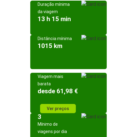
Duração mínima
da viagem
13 h 15 min
Distância mínima
1015 km
Viagem mais
barata
desde 61,98 €
Ver preços
3
Mínimo de
viagens por dia