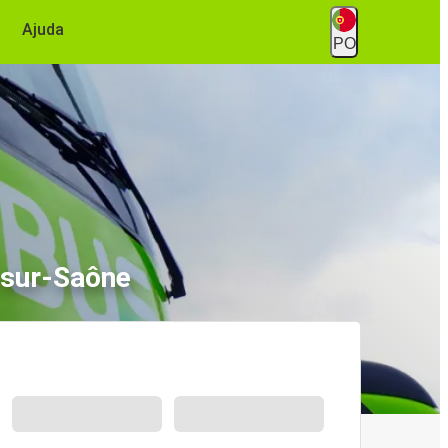
Ajuda
PO
-sur-Saône