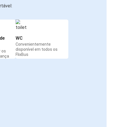
tável:
de
WC
Convenientemente
disponível em todos os
r os
FlixBus
rança