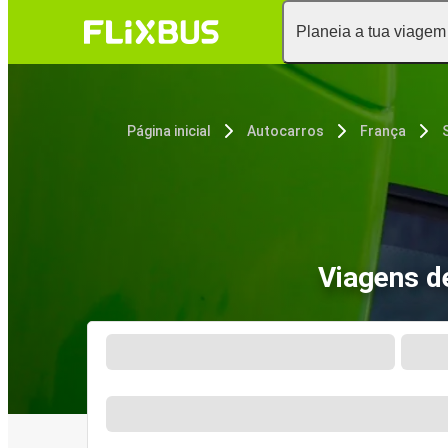
Planeia a tua viagem
Página inicial
Autocarros
França
Viagens d