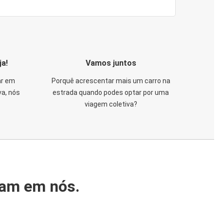
ja!
Vamos juntos
ar em
Porquê acrescentar mais um carro na
va, nós
estrada quando podes optar por uma
viagem coletiva?
iam em nós.