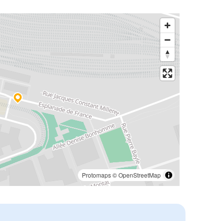
Protomaps
©
OpenStreetMap