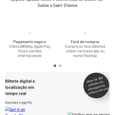
Saône a Saint-Étienne
Pagamento seguro
Fácil de comprar
Utiliza MBWay, Apple Pay,
Compra os teus bilhetes
Visa e cartões
online, na nossa app ou
internacionais
numa Flixshop
Mais de 500
confia
m e
Bilhete digital e
milhões de
passageiros
localização em
m nós
tempo real
Descobre a App Flix