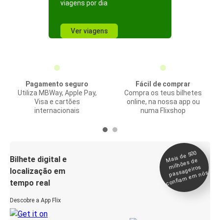
viagens por dia
Ver viagens
Pagamento seguro
Fácil de comprar
Utiliza MBWay, Apple Pay,
Compra os teus bilhetes
Visa e cartões
online, na nossa app ou
internacionais
numa Flixshop
Mais de 500
confia
m e
Bilhete digital e
milhões de
passageiros
localização em
m nós
tempo real
Descobre a App Flix