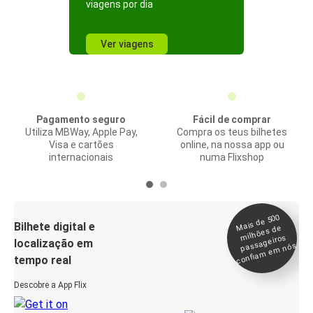
viagens por dia
Ver viagens
Pagamento seguro
Fácil de comprar
Utiliza MBWay, Apple Pay,
Compra os teus bilhetes
Visa e cartões
online, na nossa app ou
internacionais
numa Flixshop
Mais de 500
confia
m e
Bilhete digital e
milhões de
passageiros
localização em
m nós
tempo real
Descobre a App Flix