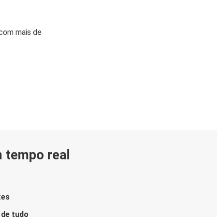
 com mais de
m tempo real
tes
 de tudo