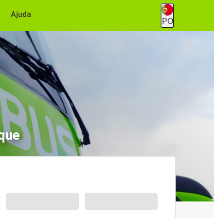
Ajuda
PO
que