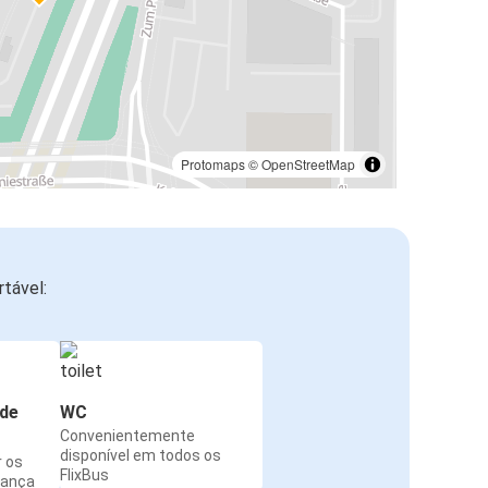
Protomaps
©
OpenStreetMap
tável:
de
WC
Convenientemente
disponível em todos os
r os
FlixBus
rança