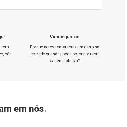
ja!
Vamos juntos
ar em
Porquê acrescentar mais um carro na
va, nós
estrada quando podes optar por uma
viagem coletiva?
iam em nós.