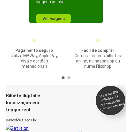
viagens por dia
Ver viagens
Pagamento seguro
Fácil de comprar
Utiliza MBWay, Apple Pay,
Compra os teus bilhetes
Visa e cartões
online, na nossa app ou
internacionais
numa Flixshop
Mais de 500
confia
m e
Bilhete digital e
milhões de
passageiros
localização em
m nós
tempo real
Descobre a App Flix