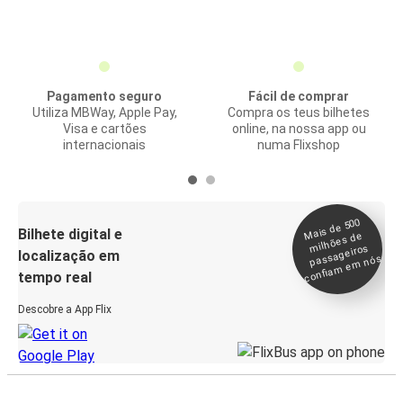
Pagamento seguro
Fácil de comprar
Utiliza MBWay, Apple Pay,
Compra os teus bilhetes
Visa e cartões
online, na nossa app ou
internacionais
numa Flixshop
Mais de 500
confia
m e
Bilhete digital e
milhões de
passageiros
localização em
m nós
tempo real
Descobre a App Flix