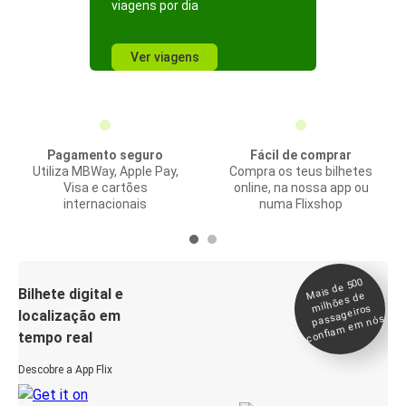
viagens por dia
Ver viagens
Pagamento seguro
Fácil de comprar
Utiliza MBWay, Apple Pay,
Compra os teus bilhetes
Visa e cartões
online, na nossa app ou
internacionais
numa Flixshop
Mais de 500
confia
m e
Bilhete digital e
milhões de
passageiros
localização em
m nós
tempo real
Descobre a App Flix