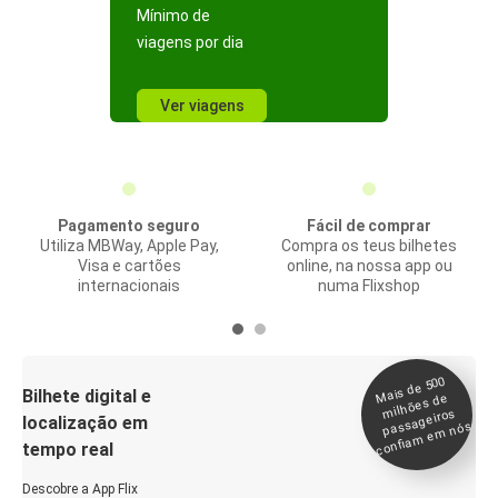
Mínimo de
viagens por dia
Ver viagens
Pagamento seguro
Fácil de comprar
Utiliza MBWay, Apple Pay,
Compra os teus bilhetes
Visa e cartões
online, na nossa app ou
internacionais
numa Flixshop
Mais de 500
confia
m e
Bilhete digital e
milhões de
passageiros
localização em
m nós
tempo real
Descobre a App Flix