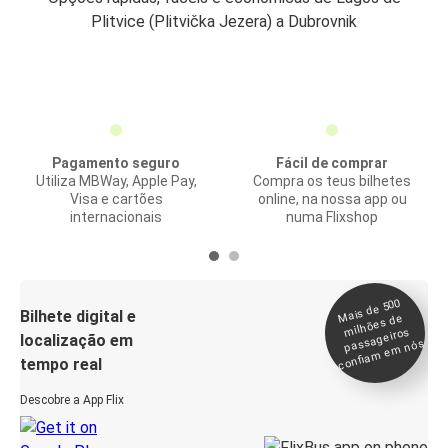
Plitvice (Plitvička Jezera) a Dubrovnik
Pagamento seguro
Fácil de comprar
Utiliza MBWay, Apple Pay,
Compra os teus bilhetes
Visa e cartões
online, na nossa app ou
internacionais
numa Flixshop
Mais de 500
confia
m e
Bilhete digital e
milhões de
passageiros
localização em
m nós
tempo real
Descobre a App Flix