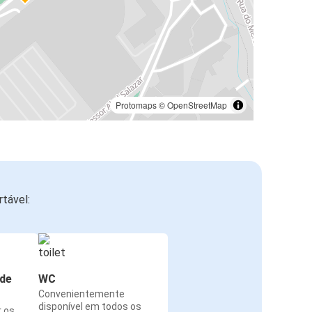
Protomaps
©
OpenStreetMap
tável:
de
WC
Convenientemente
disponível em todos os
r os