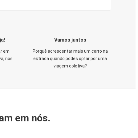
ja!
Vamos juntos
ar em
Porquê acrescentar mais um carro na
va, nós
estrada quando podes optar por uma
viagem coletiva?
iam em nós.