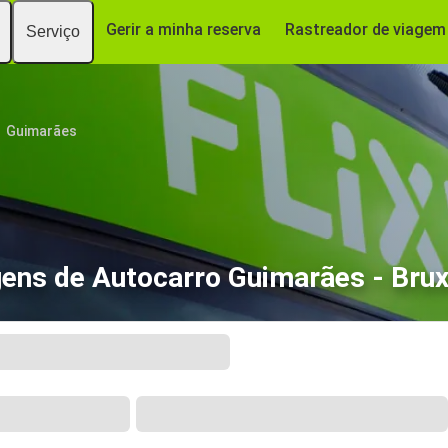
Gerir a minha reserva
Rastreador de viagem
Serviço
Guimarães
gens de Autocarro Guimarães - Brux