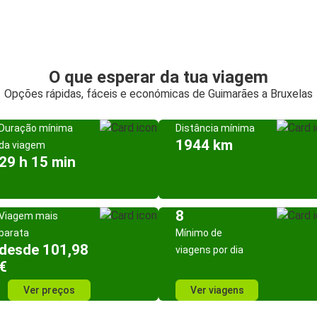
O que esperar da tua viagem
Opções rápidas, fáceis e económicas de Guimarães a Bruxelas
Duração mínima
Distância mínima
1944 km
da viagem
29 h 15 min
8
Viagem mais
barata
Mínimo de
desde 101,98
viagens por dia
€
Ver preços
Ver viagens