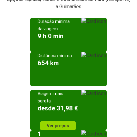
a Guimarães
Duração mínima
da viagem
9 h 0 min
Distância mínima
654 km
Viagem mais
barata
desde 31,98 €
Ver preços
1