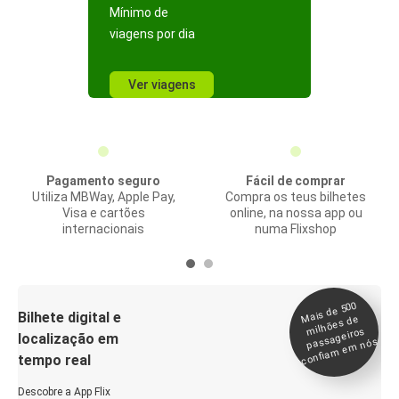
Mínimo de
viagens por dia
Ver viagens
Pagamento seguro
Fácil de comprar
Utiliza MBWay, Apple Pay,
Compra os teus bilhetes
Visa e cartões
online, na nossa app ou
internacionais
numa Flixshop
Mais de 500
confia
m e
Bilhete digital e
milhões de
passageiros
localização em
m nós
tempo real
Descobre a App Flix