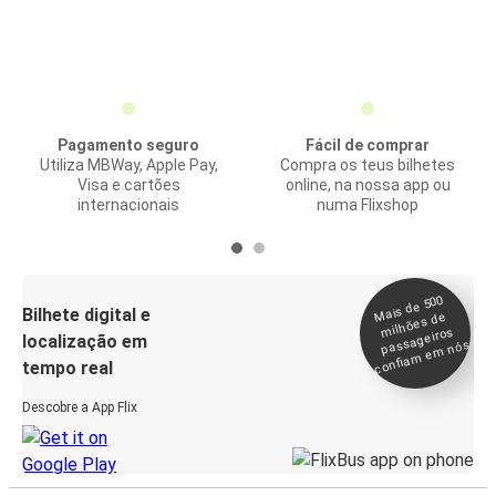
Pagamento seguro
Fácil de comprar
Utiliza MBWay, Apple Pay,
Compra os teus bilhetes
Visa e cartões
online, na nossa app ou
internacionais
numa Flixshop
Mais de 500
confia
m e
Bilhete digital e
milhões de
passageiros
localização em
m nós
tempo real
Descobre a App Flix