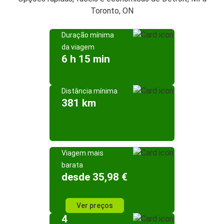
Toronto, ON
Duração mínima
da viagem
6 h 15 min
Distância mínima
381 km
Viagem mais
barata
desde 35,98 €
Ver preços
4