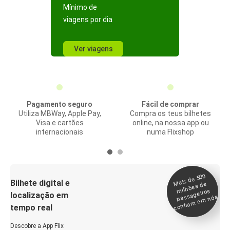
Mínimo de
viagens por dia
Ver viagens
Pagamento seguro
Fácil de comprar
Utiliza MBWay, Apple Pay,
Compra os teus bilhetes
Visa e cartões
online, na nossa app ou
internacionais
numa Flixshop
Mais de 500
confia
m e
Bilhete digital e
milhões de
passageiros
localização em
m nós
tempo real
Descobre a App Flix