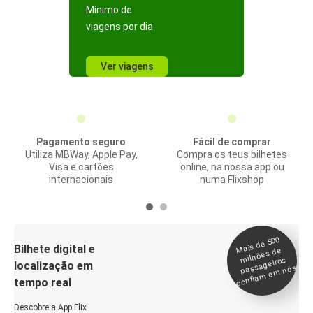
Mínimo de
viagens por dia
Ver viagens
Pagamento seguro
Fácil de comprar
Utiliza MBWay, Apple Pay,
Compra os teus bilhetes
Visa e cartões
online, na nossa app ou
internacionais
numa Flixshop
Mais de 500
confia
m e
Bilhete digital e
milhões de
passageiros
localização em
m nós
tempo real
Descobre a App Flix