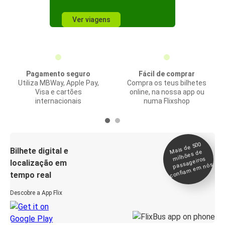
Ver viagens
Pagamento seguro
Fácil de comprar
Utiliza MBWay, Apple Pay,
Compra os teus bilhetes
Visa e cartões
online, na nossa app ou
internacionais
numa Flixshop
Mais de 500
confia
m e
Bilhete digital e
milhões de
passageiros
localização em
m nós
tempo real
Descobre a App Flix