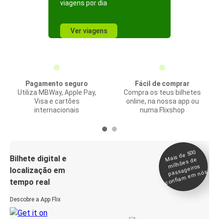
viagens por dia
Ver viagens
Pagamento seguro
Fácil de comprar
Utiliza MBWay, Apple Pay,
Compra os teus bilhetes
Visa e cartões
online, na nossa app ou
internacionais
numa Flixshop
Mais de 500
confia
m e
Bilhete digital e
milhões de
passageiros
localização em
m nós
tempo real
Descobre a App Flix