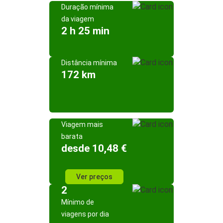
Duração mínima
da viagem
2 h 25 min
Distância mínima
172 km
Viagem mais
barata
desde 10,48 €
Ver preços
2
Mínimo de
viagens por dia