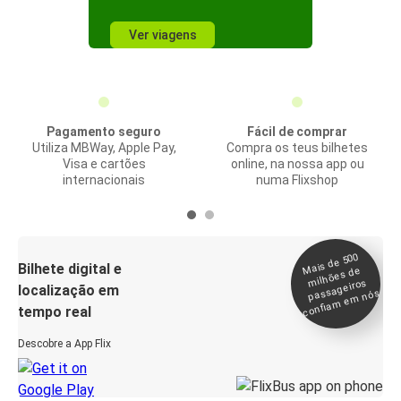
Ver viagens
Pagamento seguro
Fácil de comprar
Utiliza MBWay, Apple Pay,
Compra os teus bilhetes
Visa e cartões
online, na nossa app ou
internacionais
numa Flixshop
Mais de 500
confia
m e
Bilhete digital e
milhões de
passageiros
localização em
m nós
tempo real
Descobre a App Flix